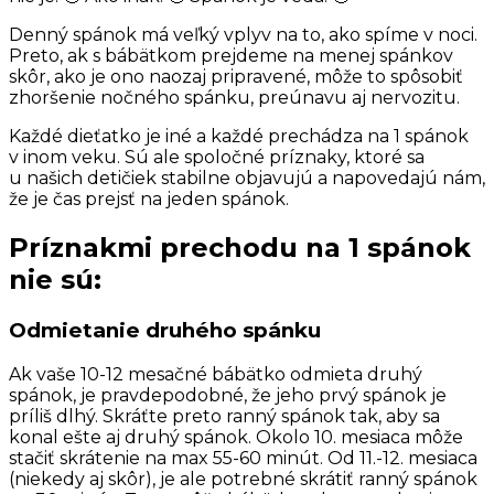
Denný spánok má veľký vplyv na to, ako spíme v noci.
Preto, ak s bábätkom prejdeme na menej spánkov
skôr, ako je ono naozaj pripravené, môže to spôsobiť
zhoršenie nočného spánku, preúnavu aj nervozitu.
Každé dieťatko je iné a každé prechádza na 1 spánok
v inom veku. Sú ale spoločné príznaky, ktoré sa
u našich detičiek stabilne objavujú a napovedajú nám,
že je čas prejsť na jeden spánok.
Príznakmi prechodu na 1 spánok
nie sú:
Odmietanie druhého spánku
Ak vaše 10-12 mesačné bábätko odmieta druhý
spánok, je pravdepodobné, že jeho prvý spánok je
príliš dlhý. Skráťte preto ranný spánok tak, aby sa
konal ešte aj druhý spánok. Okolo 10. mesiaca môže
stačiť skrátenie na max 55-60 minút. Od 11.-12. mesiaca
(niekedy aj skôr), je ale potrebné skrátiť ranný spánok