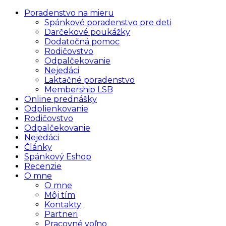
Poradenstvo na mieru
Spánkové poradenstvo pre deti
Darčekové poukážky
Dodatočná pomoc
Rodičovstvo
Odpalčekovanie
Nejedáci
Laktačné poradenstvo
Membership LSB
Online prednášky
Odplienkovanie
Rodičovstvo
Odpalčekovanie
Nejedáci
Články
Spánkový Eshop
Recenzie
O mne
O mne
Môj tím
Kontakty
Partneri
Pracovné voľno