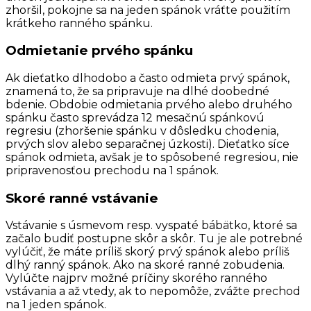
zhoršil, pokojne sa na jeden spánok vráťte použitím
krátkeho ranného spánku.
Odmietanie prvého spánku
Ak dieťatko dlhodobo a často odmieta prvý spánok,
znamená to, že sa pripravuje na dlhé doobedné
bdenie. Obdobie odmietania prvého alebo druhého
spánku často sprevádza 12 mesačnú spánkovú
regresiu (zhoršenie spánku v dôsledku chodenia,
prvých slov alebo separačnej úzkosti). Dieťatko síce
spánok odmieta, avšak je to spôsobené regresiou, nie
pripravenosťou prechodu na 1 spánok.
Skoré ranné vstávanie
Vstávanie s úsmevom resp. vyspaté bábätko, ktoré sa
začalo budiť postupne skôr a skôr. Tu je ale potrebné
vylúčiť, že máte príliš skorý prvý spánok alebo príliš
dlhý ranný spánok. Ako na skoré ranné zobudenia.
Vylúčte najprv možné príčiny skorého ranného
vstávania a až vtedy, ak to nepomôže, zvážte prechod
na 1 jeden spánok.