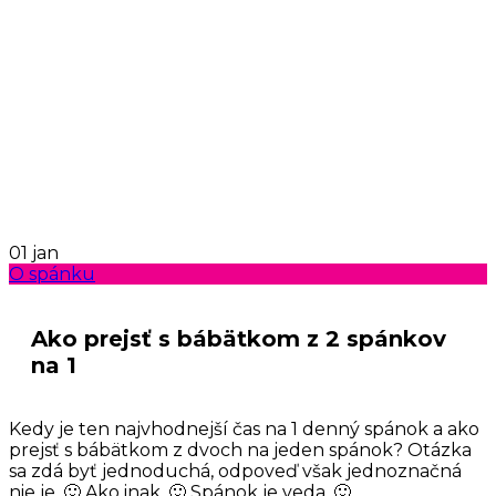
01
jan
O spánku
Ako prejsť s bábätkom z 2 spánkov
na 1
Kedy je ten najvhodnejší čas na 1 denný spánok a ako
prejsť s bábätkom z dvoch na jeden spánok? Otázka
sa zdá byť jednoduchá, odpoveď však jednoznačná
nie je. 🙂 Ako inak. 🙂 Spánok je veda. 🙂