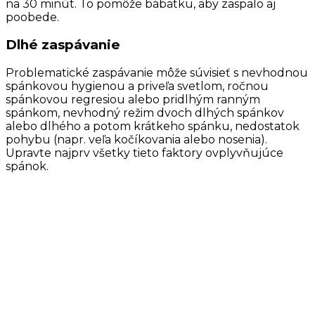
na 30 minút. To pomôže bábätku, aby zaspalo aj
poobede.
Dlhé zaspávanie
Problematické zaspávanie môže súvisieť s nevhodnou
spánkovou hygienou a priveľa svetlom, ročnou
spánkovou regresiou alebo pridlhým ranným
spánkom, nevhodný režim dvoch dlhých spánkov
alebo dlhého a potom krátkeho spánku, nedostatok
pohybu (napr. veľa kočíkovania alebo nosenia).
Upravte najprv všetky tieto faktory ovplyvňujúce
spánok.