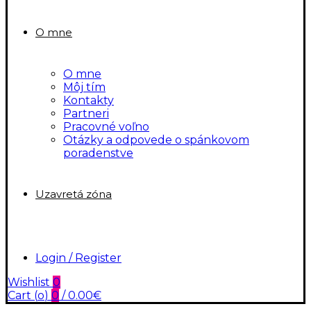
O mne
O mne
Môj tím
Kontakty
Partneri
Pracovné voľno
Otázky a odpovede o spánkovom
poradenstve
Uzavretá zóna
Login / Register
Wishlist
0
Cart (
o
)
0
/
0.00
€