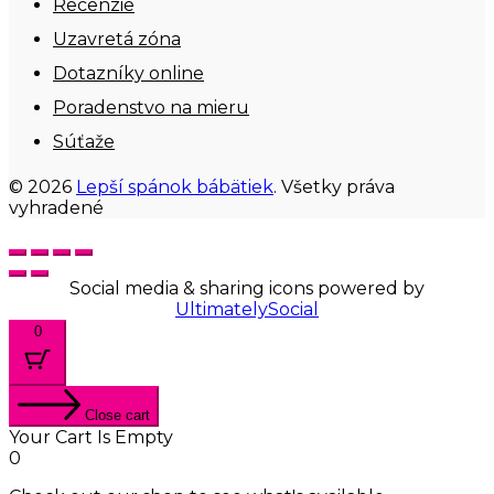
Recenzie
Uzavretá zóna
Dotazníky online
Poradenstvo na mieru
Súťaže
© 2026
Lepší spánok bábätiek
. Všetky práva
vyhradené
Social media & sharing icons powered by
UltimatelySocial
0
Close cart
Your Cart Is Empty
0