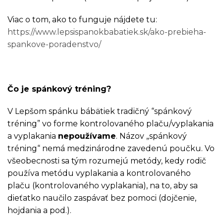
Viac o tom, ako to funguje nájdete tu:
https://www.lepsispanokbabatiek.sk/ako-prebieha-
spankove-poradenstvo/
Čo je spánkový tréning?
V Lepšom spánku bábätiek tradičný “spánkový
tréning” vo forme kontrolovaného plaču/vyplakania
a vyplakania
nepoužívame
. Názov „spánkový
tréning“ nemá medzinárodne zavedenú poučku. Vo
všeobecnosti sa tým rozumejú metódy, kedy rodič
používa metódu vyplakania a kontrolovaného
plaču (kontrolovaného vyplakania), na to, aby sa
dieťatko naučilo zaspávať bez pomoci (dojčenie,
hojdania a pod.).