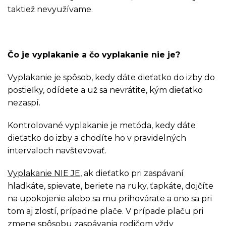
taktiež nevyužívame.
Čo je vyplakanie a čo vyplakanie nie je?
Vyplakanie je spôsob, kedy dáte dieťatko do izby do
postieľky, odídete a už sa nevrátite, kým dieťatko
nezaspí.
Kontrolované vyplakanie je metóda, kedy dáte
dieťatko do izby a chodíte ho v pravidelných
intervaloch navštevovať.
Vyplakanie NIE JE,
ak dieťatko pri zaspávaní
hladkáte, spievate, beriete na ruky, ťapkáte, dojčíte
na upokojenie alebo sa mu prihovárate a ono sa pri
tom aj zlostí, prípadne plače. V prípade plaču pri
zmene spôsobu zaspávania rodičom vždy