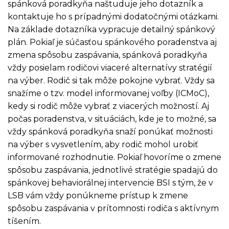
spánková poradkyňa naštuduje jeho dotazník a
kontaktuje ho s prípadnými dodatočnými otázkami.
Na základe dotazníka vypracuje detailný spánkový
plán. Pokiaľ je súčasťou spánkového poradenstva aj
zmena spôsobu zaspávania, spánková poradkyňa
vždy posielam rodičovi viaceré alternatívy stratégií
na výber. Rodič si tak môže pokojne vybrať. Vždy sa
snažíme o tzv. model informovanej voľby (ICMoC),
kedy si rodič môže vybrať z viacerých možností. Aj
počas poradenstva, v situáciách, kde je to možné, sa
vždy spánková poradkyňa snaží ponúkať možnosti
na výber s vysvetlením, aby rodič mohol urobiť
informované rozhodnutie. Pokiaľ hovoríme o zmene
spôsobu zaspávania, jednotlivé stratégie spadajú do
spánkovej behaviorálnej intervencie BSI s tým, že v
LSB vám vždy ponúkneme prístup k zmene
spôsobu zaspávania v prítomnosti rodiča s aktívnym
tíšením.