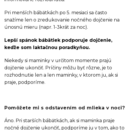
Pri menších bábätkách po 5. mesiaci sa často
snažíme len o zredukovanie nočného dojčenie na
únosnú mieru (napr. 1-3krát za noc).
Lepší spánok bábätiek podporuje dojčenie,
keďže som laktačnou poradkyňou.
Niekedy si maminky v určitom momente prajú
dojčenie ukončiť. Príčiny môžu byť rôzne, je to
rozhodnutie len a len maminky, v ktorom ju, ak si
praje, podporíme.
Pomôžete mi s odstavením od mlieka v noci?
Áno. Pri starších bábätkách, ak si maminka praje
nočné dojčenie ukončiť, podporíme ju v tom, ako to