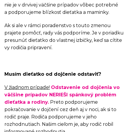
nie je v drvivej väčšine prípadov vôbec potrebné
a podporujeme blízkosť dieťatka a maminky.
Ak si ale v rámci poradenstvo s touto zmenou
prajete pomôcť, rady vás podporíme. Je v poriadku
presunúť dieťatko do vlastnej izbičky, keď sa cítite
vy rodičia pripravení.
Musím dieťatko od dojčenie odstaviť?
V žiadnom prípade!
Odstavenie od dojčenia vo
väčšine prípadov NERIEŠI spánkový problém
dieťatka a rodiny.
Preto podporujeme
pokračovanie v dojčení cez deň aj v noci, ak si to
rodič praje. Rodiča podporujeme v jeho
rozhodnutiach. Našim cieľom je, aby rodič robil
informované rozhodnutia.