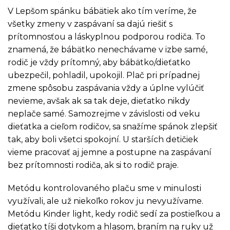
V Lepšom spánku bábätiek ako tím veríme, že
všetky zmeny v zaspávaní sa dajú riešiť s
prítomnosťou a láskyplnou podporou rodiča. To
znamená, že bábätko nenechávame v izbe samé,
rodič je vždy prítomný, aby bábätko/dieťatko
ubezpečil, pohladil, upokojil. Plač pri prípadnej
zmene spôsobu zaspávania vždy a úplne vylúčiť
nevieme, avšak ak sa tak deje, dieťatko nikdy
neplače samé. Samozrejme v závislosti od veku
dieťatka a cieľom rodičov, sa snažíme spánok zlepšiť
tak, aby boli všetci spokojní. U starších detičiek
vieme pracovať aj jemne a postupne na zaspávaní
bez prítomnosti rodiča, ak si to rodič praje.
Metódu kontrolovaného plaču sme v minulosti
využívali, ale už niekoľko rokov ju nevyužívame.
Metódu Kinder light, kedy rodič sedí za postieľkou a
dieťatko tíši dotykom a hlasom, braním na ruky už