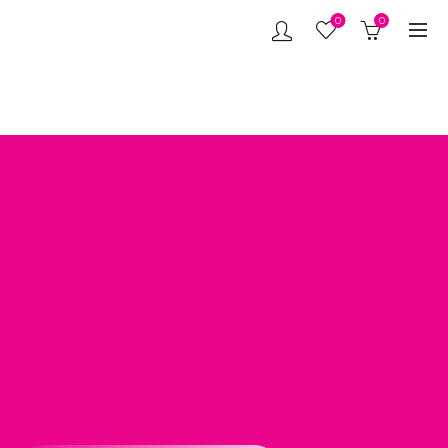
0
0
Poradenstvo
rešpektujúce potreby
detí aj rodičov