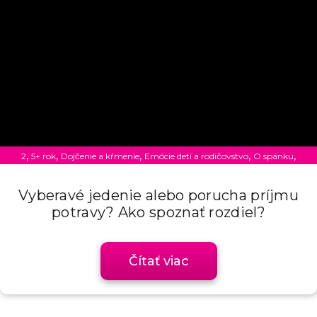
,
,
,
,
,
2
5+ rok
Dojčenie a kŕmenie
Emócie detí a rodičovstvo
O spánku
Rodičovstvo
Vyberavé jedenie alebo porucha príjmu
potravy? Ako spoznať rozdiel?
Čítať viac