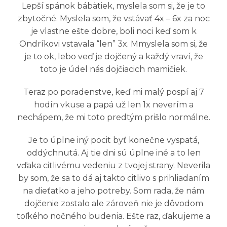
Lepší spánok bábätiek, myslela som si, že je to
zbytočné. Myslela som, že vstávať 4x – 6x za noc
je vlastne ešte dobre, boli noci keď som k
Ondríkovi vstavala “len” 3x. Mmyslela som si, že
je to ok, lebo veď je dojčený a každý vraví, že
toto je údel nás dojčiacich mamičiek.
Teraz po poradenstve, keď mi malý pospí aj 7
hodín vkuse a papá už len 1x neverím a
nechápem, že mi toto predtým prišlo normálne.
Je to úplne iný pocit byť konečne vyspatá,
oddýchnutá. Aj tie dni sú úplne iné a to len
vďaka citlivému vedeniu z tvojej strany. Neverila
by som, že sa to dá aj takto citlivo s prihliadaním
na dieťatko a jeho potreby. Som rada, že nám
dojčenie zostalo ale zároveň nie je dôvodom
toľkého nočného budenia. Ešte raz, ďakujeme a