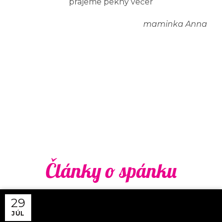
prajeme pekný večer
maminka Anna
Články o spánku
29
JÚL