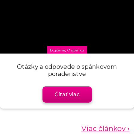
,
Dojčenie
O spánku
Otázky a odpovede o spánkovom
poradenstve
Čítať viac
Viac článkov ›