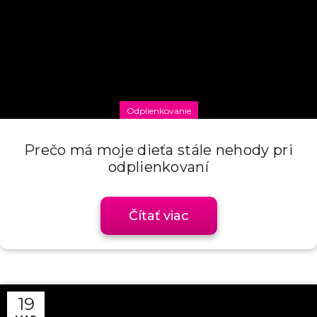
Odplienkovanie
Prečo má moje dieťa stále nehody pri
odplienkovaní
Čítať viac
19