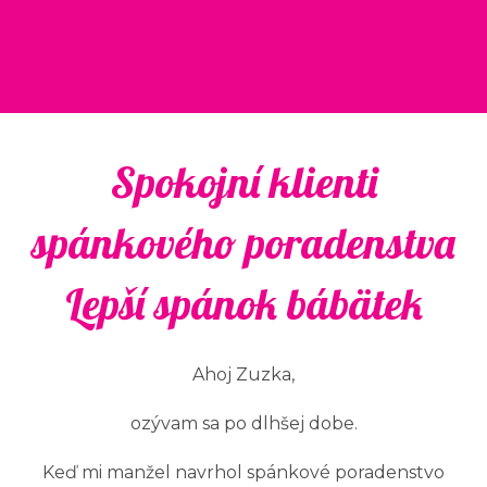
Spokojní klienti
spánkového poradenstva
Lepší spánok bábätek
Ahoj Zuzka,
ozývam sa po dlhšej dobe.
Keď mi manžel navrhol spánkové poradenstvo