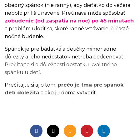
obedný spánok (nie ranný), aby dieťatko do večera
nebolo príliš unavené. Preúnava môže spôsobať
z
o
budenie (od
zaspatia na noc) po 45 minútach
a problém uložiť sa, skoré ranné vstávanie, či časté
nočné budenie.
Spánok je pre bádätká a detičky mimoriadne
dôležitý a jeho nedostatok netreba podceňovať.
Prečítajte si o dôležitosti dostatku kvalitného
spánku u detí.
Prečítajte si aj o tom,
prečo je tma pre spánok
detí dôležitá
a ako ju doma vytvoriť.