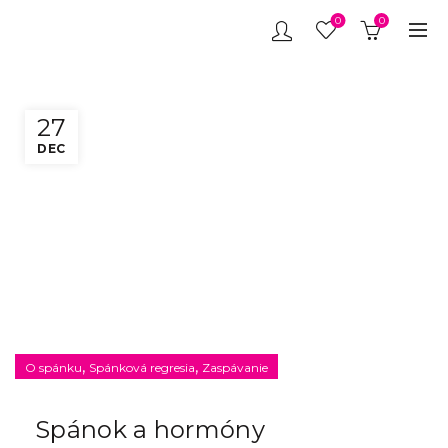
0
0
27
DEC
,
,
O spánku
Spánková regresia
Zaspávanie
Spánok a hormóny