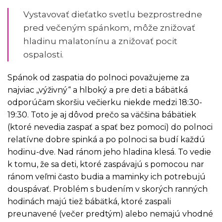
Vystavovať dieťatko svetlu bezprostredne
pred večeným spánkom, môže znižovať
hladinu malatonínu a znižovať pocit
ospalosti.
Spánok od zaspatia do polnoci považujeme za
najviac „výživný“ a hlboký a pre deti a bábätká
odporúčam skoršiu večierku niekde medzi 18:30-
19:30. Toto je aj dôvod prečo sa väčšina bábätiek
(ktoré nevedia zaspať a spať bez pomoci) do polnoci
relatívne dobre spinká a po polnoci sa budí každú
hodinu-dve. Nad ránom jeho hladina klesá. To vedie
k tomu, že sa deti, ktoré zaspávajú s pomocou nar
ránom veľmi často budia a maminky ich potrebujú
douspávať. Problém s budením v skorých ranných
hodinách majú tiež bábätká, ktoré zaspali
preunavené (večer predtým) alebo nemajú vhodné