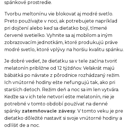
spánkové prostredie.
Tvorbu meltonínu vie blokovať aj modré svetlo.
Preto používajte v noci, ak potrebujete napríklad
pri dojčení alebo keď sa dieťatko bojí, tlmené
červené svetielko. Vyhnite sa aj mobilom a iným
zobrazovacím jednotkám, ktoré produkujú práve
modré svetlo, ktoré vplývy na horšiu kvalitu spánku.
Je dobré vedieť, že dieťatku sa v tele začína tvoriť
melatonín približne od 12 týždňov. Veľakrát majú
bábätká po návrate z pôrodnice rozhádzaný režim.
Ich vnútorné hodiny ešte nefungujú tak, ako pri
starších deťoch. Režim deň a noc sa im len vytvára.
Keďže sa v ich tele netvorí ešte melatonín, nie je
potrebné v tomto období používať na denné
spánky
zatemňovacie závesy
. V tomto veku je pre
dieťatko dôležité nastaviť si svoje vnútorné hodiny a
odlíšiť de a noc.