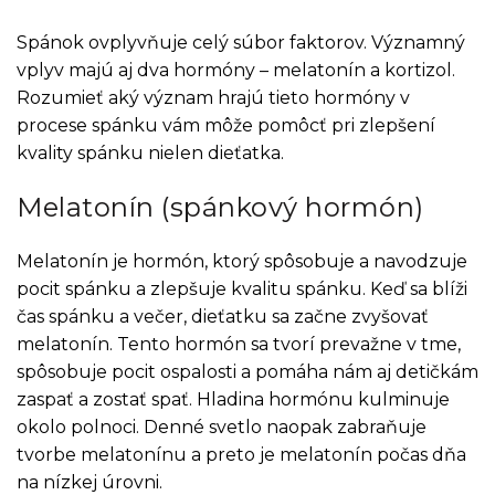
Spánok ovplyvňuje celý súbor faktorov. Významný
vplyv majú aj dva hormóny – melatonín a kortizol.
Rozumieť aký význam hrajú tieto hormóny v
procese spánku vám môže pomôcť pri zlepšení
kvality spánku nielen dieťatka.
Melatonín (spánkový hormón)
Melatonín je hormón, ktorý spôsobuje a navodzuje
pocit spánku a zlepšuje kvalitu spánku. Keď sa blíži
čas spánku a večer, dieťatku sa začne zvyšovať
melatonín. Tento hormón sa tvorí prevažne v tme,
spôsobuje pocit ospalosti a pomáha nám aj detičkám
zaspať a zostať spať. Hladina hormónu kulminuje
okolo polnoci. Denné svetlo naopak zabraňuje
tvorbe melatonínu a preto je melatonín počas dňa
na nízkej úrovni.