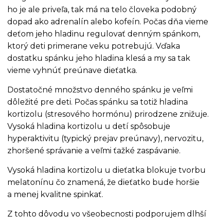
ho je ale priveľa, tak má na telo človeka podobný
dopad ako adrenalín alebo kofeín. Počas dňa vieme
deťom jeho hladinu regulovať denným spánkom,
ktorý deti primerane veku potrebujú. Vďaka
dostatku spánku jeho hladina klesá a my sa tak
vieme vyhnúť preúnave dieťatka.
Dostatočné množstvo denného spánku je veľmi
dôležité pre deti. Počas spánku sa totiž hladina
kortizolu (stresového hormónu) prirodzene znižuje.
Vysoká hladina kortizolu u detí spôsobuje
hyperaktivitu (typický prejav preúnavy), nervozitu,
zhoršené správanie a veľmi ťažké zaspávanie.
Vysoká hladina kortizolu u dieťatka blokuje tvorbu
melatonínu čo znamená, že dieťatko bude horšie
a menej kvalitne spinkať.
Z tohto dôvodu vo všeobecnosti podporujem dlhší