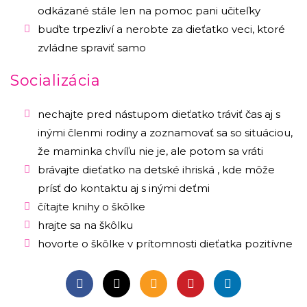
odkázané stále len na pomoc pani učiteľky
buďte trpezliví a nerobte za dieťatko veci, ktoré
zvládne spraviť samo
Socializácia
⁠nechajte pred nástupom dieťatko tráviť čas aj s
inými členmi rodiny a zoznamovať sa so situáciou,
že maminka chvíľu nie je, ale potom sa vráti
⁠brávajte dieťatko na detské ihriská , kde môže
prísť do kontaktu aj s inými deťmi
⁠čítajte knihy o škôlke
hrajte sa na škôlku
hovorte o škôlke v prítomnosti dieťatka pozitívne