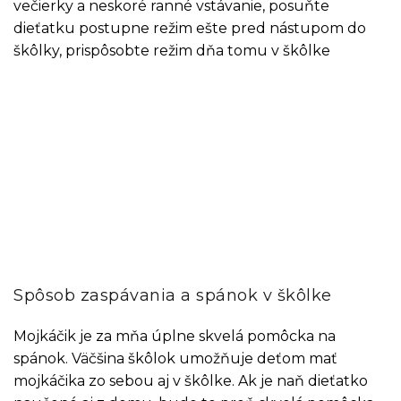
večierky a neskoré ranné vstávanie, posuňte
dieťatku postupne režim ešte pred nástupom do
škôlky, prispôsobte režim dňa tomu v škôlke
Spôsob zaspávania a spánok v škôlke
Mojkáčik je za mňa úplne skvelá pomôcka na
spánok. Väčšina škôlok umožňuje deťom mať
mojkáčika zo sebou aj v škôlke. Ak je naň dieťatko