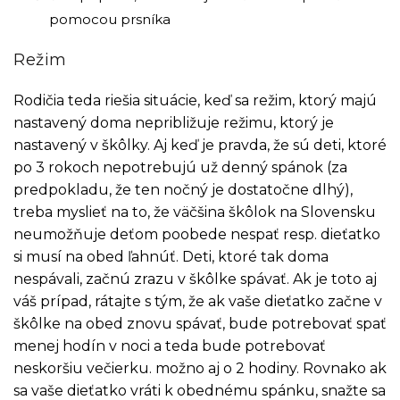
pomocou prsníka
Režim
Rodičia teda riešia situácie, keď sa režim, ktorý majú
nastavený doma nepribližuje režimu, ktorý je
nastavený v škôlky. Aj keď je pravda, že sú deti, ktoré
po 3 rokoch nepotrebujú už denný spánok (za
predpokladu, že ten nočný je dostatočne dlhý),
treba myslieť na to, že väčšina škôlok na Slovensku
neumožňuje deťom poobede nespať resp. dieťatko
si musí na obed ľahnúť. Deti, ktoré tak doma
nespávali, začnú zrazu v škôlke spávať. Ak je toto aj
váš prípad, rátajte s tým, že ak vaše dieťatko začne v
škôlke na obed znovu spávať, bude potrebovať spať
menej hodín v noci a teda bude potrebovať
neskoršiu večierku. možno aj o 2 hodiny. Rovnako ak
sa vaše dieťatko vráti k obednému spánku, snažte sa