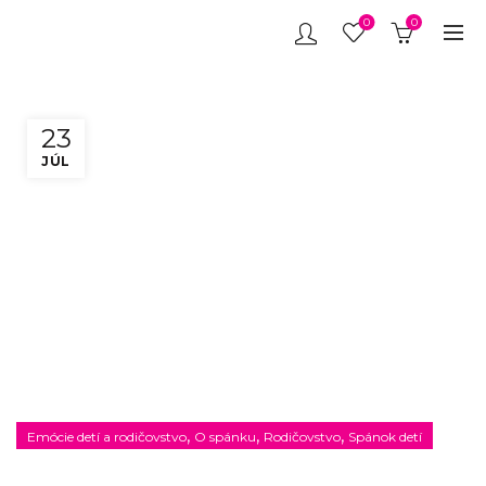
0
0
23
JÚL
,
,
,
Emócie detí a rodičovstvo
O spánku
Rodičovstvo
Spánok detí