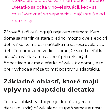
škôlke pre dieťatko veľmi emočne náročné.
Dieťatko sa ocitá v novej situácii, kedy sa
musí vyrovnať so separáciou najčastejšie od
maminky.
Zároveň škôlky fungujú nejakým režimom. Kým
doma sa maminka stará o jedno, možno dve alebo tri
deti, v škôlke má pani učiteľka na starosti oveľa viac
detí. To prirodzene vedie k tomu, že sa od dieťatka
očakáva väčšia samostatnosť pri niektorých
činnostiach. Ak má dieťatko návyk už z domu, je to
preň výhoda a môže to mať pozitívnu adaptáciu.
Základné oblasti, ktoré majú
vplyv na adaptáciu dieťatka
Toto sú oblasti, v ktorých je dobré, aby malo
dieťatko určitý návyk alebo stupeň samostatnosti: