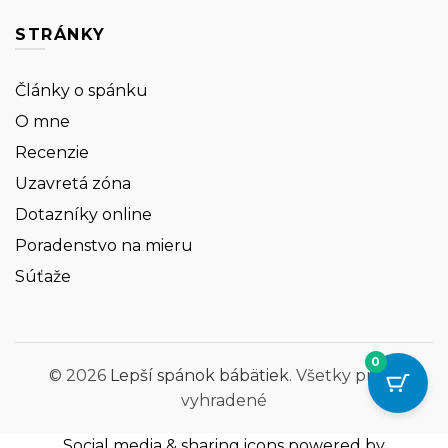
STRÁNKY
Články o spánku
O mne
Recenzie
Uzavretá zóna
Dotazníky online
Poradenstvo na mieru
Súťaže
0
© 2026
Lepší spánok bábätiek
. Všetky práva
vyhradené
Social media & sharing icons powered by