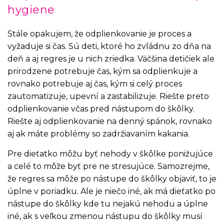
hygiene
Stále opakujem, že odplienkovanie je proces a
vyžaduje si čas. Sú deti, ktoré ho zvládnu zo dňa na
deň a aj regres je u nich zriedka. Väčšina detičiek ale
prirodzene potrebuje čas, kým sa odplienkuje a
rovnako potrebuje aj čas, kým si celý proces
zautomatizuje, upevní a zastabilizuje. Riešte preto
odplienkovanie včas pred nástupom do škôlky.
Riešte aj odplienkovanie na denný spánok, rovnako
aj ak máte problémy so zadržiavaním kakania.
Pre dieťatko môžu byť nehody v škôlke ponižujúce
a celé to môže byť pre ne stresujúce. Samozrejme,
že regres sa môže po nástupe do škôlky objaviť, to je
úplne v poriadku. Ale je niečo iné, ak má dieťatko po
nástupe do škôlky kde tu nejakú nehodu a úplne
iné, ak s veľkou zmenou nástupu do škôlky musí