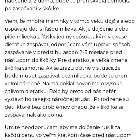
naučené aj z domu, bude to preň skvelá pomôcka
pri zaspávaní v škôlke.
Viem, že mnohé maminky v tomto veku dojčia alebo
uspávajú deti s fľašou mlieka. Ak je dojčenie alebo
pitie mliečka z fľašky jediný spôsob, akým vie vaše
dieťatko zaspávať, odporúčam vám upraviť spôsob
zaspávanie v predstihu aspoň 2-3 mesiace pred
nástupom do škôlky. Pre dieťatko je veľká zmena
škôlka samotná. Ak sa zrazu ocitne v situácii, že
bude musieť zaspávať bez mliečka, bude to preň
veľmi náročné. Najmä pokiaľ hovoríme o vysoko
citlivom dieťatku. Bolo by preto od nás nefér
vystaviť ho takejto náročnej situácii. Prirodzene sú
deti, ktoré bez problémov chápu, že v škôlke sa
zaspáva inak ako doma.
Určite neodporúčam, aby ste dojčenie rušili za
každú cenu vo veľmi krátkom čase pred nástupom