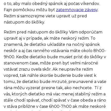
o to, aby malo obedný spánok aj počas víkendov.
Fajn pomôckou môžu byť
zatemňovacie závesy
.
Režim si samozrejme viete upraviť už pred
nástupom do škôlky.
Režim pred nástupom do škôlky Vám odporúčam
upraviť aj v prípade, ak máte neskorý režim. To
znamená, že dieťatko ukladáte na nočný spánok
neskôr a aj čas ranného vstávania máte okolo 8h00-
9h00. Keďže dieťatko bude musieť prísť do škôlky v
stanovenom čase, môže preň byť veľmi náročné
vstávať zrazu oveľa skôr. Ak neupravíte režim
vopred, tak náhle skoršie budenie bude viesť k
tomu, že dieťatko bude mrzuté, preunavené a vaše
rána môžu vyzerať presne tak, ako nechcete. Tí z
vás, ktorých dieťatko má viac menej stabilný režim a
stále chodí spávať, chodí spávať v čase obeda a ráno
v stáva približne v čase 6h00-7h00 ak máte neskoré