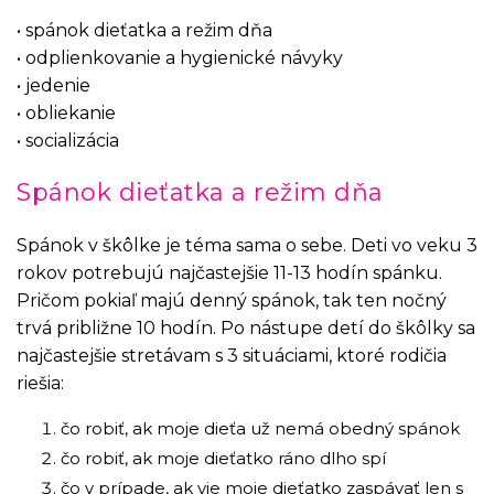
•⁠ ⁠spánok dieťatka a režim dňa ️
•⁠ ⁠odplienkovanie a hygienické návyky
•⁠ ⁠jedenie ️
•⁠ ⁠obliekanie
•⁠ ⁠socializácia
Spánok dieťatka a režim dňa
Spánok v škôlke je téma sama o sebe. Deti vo veku 3
rokov potrebujú najčastejšie 11-13 hodín spánku.
Pričom pokiaľ majú denný spánok, tak ten nočný
trvá približne 10 hodín. Po nástupe detí do škôlky sa
najčastejšie stretávam s 3 situáciami, ktoré rodičia
riešia:
čo robiť, ak moje dieťa už nemá obedný spánok
čo robiť, ak moje dieťatko ráno dlho spí
čo v prípade, ak vie moje dieťatko zaspávať len s