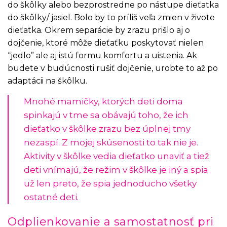
do škôlky alebo bezprostredne po nástupe dieťatka
do škôlky/ jasiel. Bolo by to príliš veľa zmien v živote
dieťatka. Okrem separácie by zrazu prišlo aj o
dojčenie, ktoré môže dieťaťku poskytovať nielen
“jedlo” ale aj istú formu komfortu a uistenia. Ak
budete v budúcnosti rušiť dojčenie, urobte to až po
adaptácii na škôlku.
Mnohé mamičky, ktorých deti doma
spinkajú v tme sa obávajú toho, že ich
dieťatko v škôlke zrazu bez úplnej tmy
nezaspí. Z mojej skúsenosti to tak nie je.
Aktivity v škôlke vedia dieťatko unaviť a tiež
deti vnímajú, že režim v škôlke je iný a spia
už len preto, že spia jednoducho všetky
ostatné deti.
Odplienkovanie a samostatnosť pri