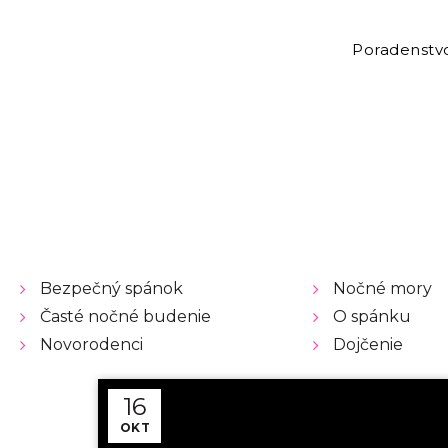
Poradenstv
Bezpečný spánok
Nočné mory
Časté nočné budenie
O spánku
Novorodenci
Dojčenie
16
OKT