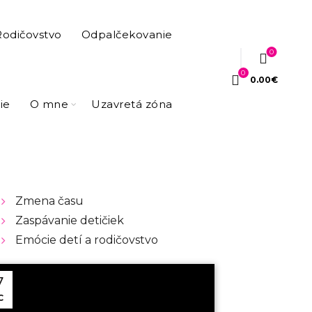
Rodičovstvo
Odpalčekovanie
0
0
0.00
€
ie
O mne
Uzavretá zóna
Zmena času
Zaspávanie detičiek
Emócie detí a rodičovstvo
7
C