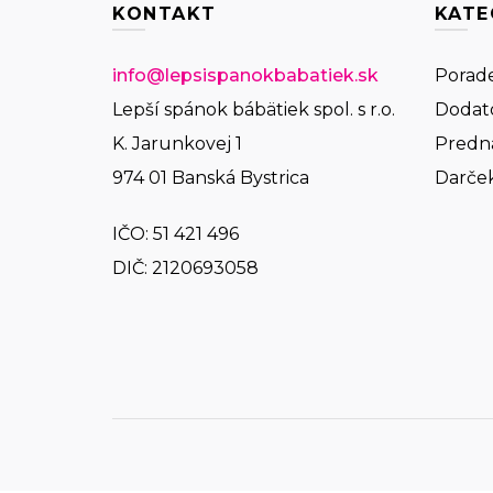
KONTAKT
KATE
info@lepsispanokbabatiek.sk
Porade
Lepší spánok bábätiek spol. s r.o.
Dodat
K. Jarunkovej 1
Predn
974 01 Banská Bystrica
Darče
IČO:
51 421 496
DIČ: 2120693058