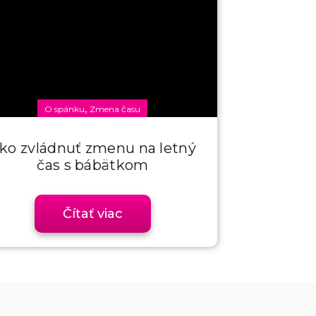
,
O spánku
Zmena času
ko zvládnuť zmenu na letný
čas s bábätkom
Čítať viac