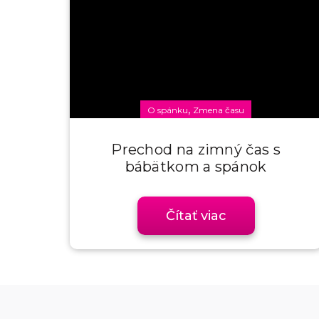
,
O spánku
Zmena času
Prechod na zimný čas s
bábätkom a spánok
Čítať viac