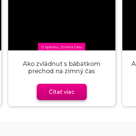
,
O spánku
Zmena času
Ako zvládnuť s bábätkom
A
prechod na zimný čas
Čítať viac