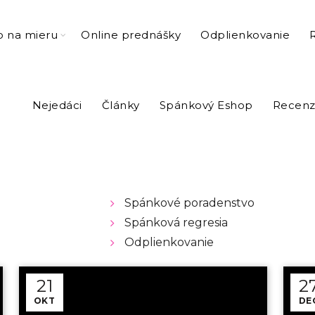
o na mieru
Online prednášky
Odplienkovanie
Nejedáci
Články
Spánkový Eshop
Recenz
Spánkové poradenstvo
Spánková regresia
Odplienkovanie
21
2
OKT
DE