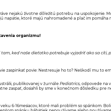
práve nejakú životne dôležitú potrebu na uspokojenie. M
ú napätie, ktoré majú nahromadené a plač im pomáha na
otavenia organizmu!
 tam, keď naše dieťatko potrebuje vyjadriť ako sa cíti
evie zaspinkať povie: Nestresuje ho to? Neškodí mu to e
strálii, publikovanej v žurnále
Pediatrics,
odpovede na vš
tatne zaspať, dosiahli by sme v konečnom dôsledku pre n
 veku 6-16mesiacov, ktoré mali problém so spánkom. Boli 
Lepšom spánku bábätiek nepoužívame alebo používame 