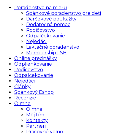
Poradenstvo na mieru
Spánkové poradenstvo pre deti
Darčekové poukážky
Dodatočná pomoc
Rodičovstvo
Odpalčekovanie
Nejedáci
Laktačné poradenstvo
Membership LSB
Online prednášky
Odplienkovanie
Rodičovstvo
Odpalčekovanie
Nejedáci
Články
Spánkový Eshop
Recenzie
O mne
O mne
Môj tím
Kontakty
Partneri
Pracovné voľno