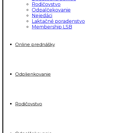
Rodičovstvo
Odpalčekovanie
Nejedáci
Laktačné poradenstvo
Membership LSB
Online prednášky
Odplienkovanie
Rodičovstvo