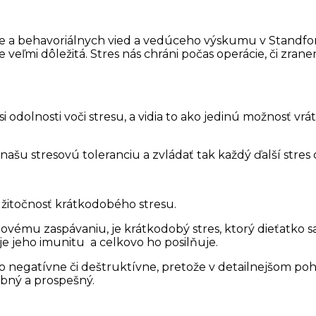
ie a behavoriálnych vied a vedúceho výskumu v Standfor
veľmi dôležitá. Stres nás chráni počas operácie, či zran
dolnosti voči stresu, a vidia to ako jedinú možnosť vrátiť
 stresovú toleranciu a zvládať tak každý ďalší stres o
žitočnosť krátkodobého stresu.
novému zaspávaniu, je krátkodobý stres, ktorý dieťatko
e jeho imunitu a celkovo ho posilňuje.
čo negatívne či deštruktívne, pretože v detailnejšom poh
ebný a prospešný.