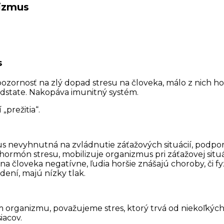
nizmus
s
ornosť na zlý dopad stresu na človeka, málo z nich hov
odstate. Nakopáva imunitný systém.
„prežitia“.
mus nevyhnutná na zvládnutie záťažových situácií, podpo
hormón stresu, mobilizuje organizmus pri záťažovej situá
na človeka negatívne, ľudia horšie znášajú choroby, či f
dení, majú nízky tlak.
organizmu, považujeme stres, ktorý trvá od niekoľkých
iacov.