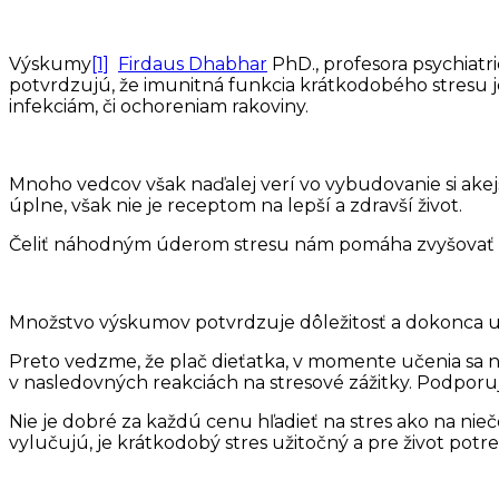
Výskumy
[1]
Firdaus Dhabhar
PhD., profesora psychiatr
potvrdzujú, že imunitná funkcia krátkodobého stresu je 
infekciám, či ochoreniam rakoviny.
Mnoho vedcov však naďalej verí vo vybudovanie si akejsi o
úplne, však nie je receptom na lepší a zdravší život.
Čeliť náhodným úderom stresu nám pomáha zvyšovať našu
Množstvo výskumov potvrdzuje dôležitosť a dokonca u
Preto vedzme, že plač dieťatka, v momente učenia sa 
v nasledovných reakciách na stresové zážitky. Podporuj
Nie je dobré za každú cenu hľadieť na stres ako na nie
vylučujú, je krátkodobý stres užitočný a pre život potr