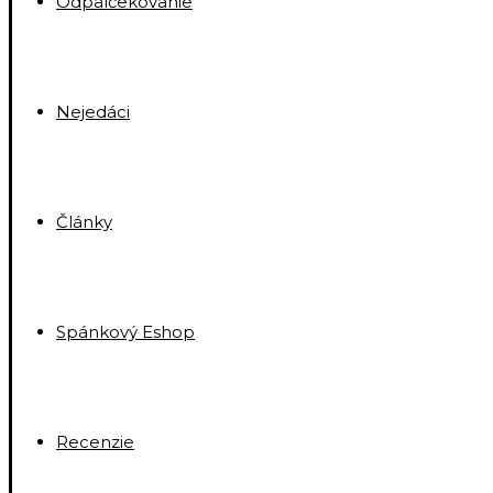
Odpalčekovanie
Nejedáci
Články
Spánkový Eshop
Recenzie