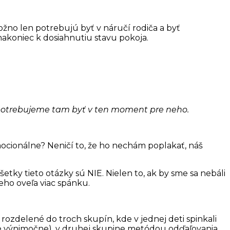
ožno len potrebujú byť v náručí rodiča a byť
koniec k dosiahnutiu stavu pokoja.
, potrebujeme tam byť v ten moment pre neho.
mocionálne? Neničí to, že ho nechám poplakať, náš
etky tieto otázky sú NIE. Nielen to, ak by sme sa nebáli
eho oveľa viac spánku.
rozdelené do troch skupín, kde v jednej deti spinkali
výnimočne), v druhej skupine metódou odďaľovania