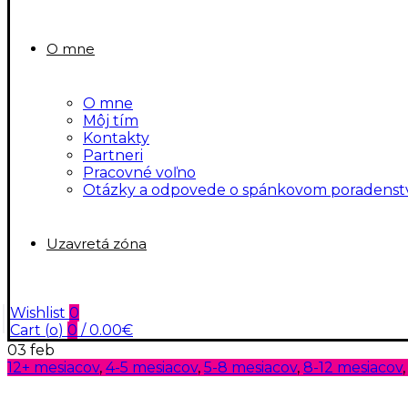
O mne
O mne
Môj tím
Kontakty
Partneri
Pracovné voľno
Otázky a odpovede o spánkovom poradenst
Uzavretá zóna
Wishlist
0
Cart (
o
)
0
/
0.00
€
03
feb
12+ mesiacov
,
4-5 mesiacov
,
5-8 mesiacov
,
8-12 mesiacov