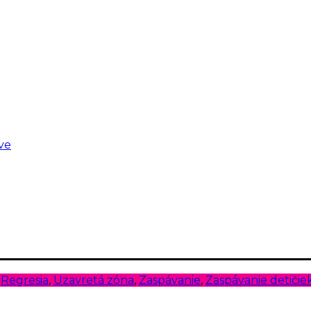
ve
,
Regresia
,
Uzavretá zóna
,
Zaspávanie
,
Zaspávanie detičie