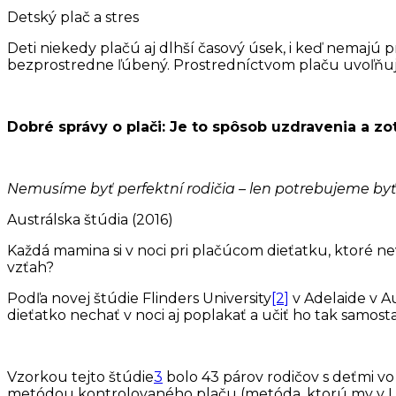
Detský plač a stres
Deti niekedy plačú aj dlhší časový úsek, i keď nemajú 
bezprostredne ľúbený. Prostredníctvom plaču uvoľňuj
Dobré správy o plači: Je to spôsob uzdravenia a z
Nemusíme byť perfektní rodičia – len potrebujeme byť
Austrálska štúdia (2016)
Každá mamina si v noci pri plačúcom dieťatku, ktoré n
vzťah?
Podľa novej štúdie Flinders University
[2]
v Adelaide v Au
dieťatko nechať v noci aj poplakať a učiť ho tak samos
Vzorkou tejto štúdie
3
bolo 43 párov rodičov s deťmi vo
metódou kontrolovaného plaču (metóda, ktorú my v 