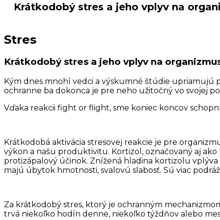
Krátkodobý stres a jeho vplyv na orga
Stres
Krátkodobý stres a jeho vplyv na organizmu
Kým dnes mnohí vedci a výskumné štúdie upriamujú poz
ochranne ba dokonca je pre neho užitočný vo svojej p
Vďaka reakcii fight or flight, sme koniec koncov schopní 
Krátkodobá aktivácia stresovej reakcie je pre organiz
výkon a našu produktivitu. Kortizol, označovaný aj ako 
protizápalový účinok. Znížená hladina kortizolu vplýva 
majú úbytok hmotnosti, svalovú slabosť. Sú viac podráž
Za krátkodobý stres, ktorý je ochranným mechanizmom 
trvá niekoľko hodín denne, niekoľko týždňov alebo mes