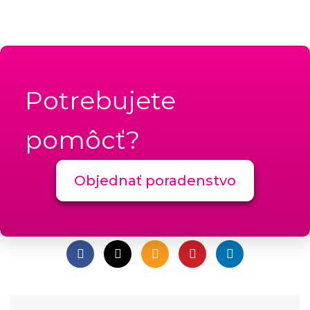
Potrebujete
pomôcť?
Objednať poradenstvo