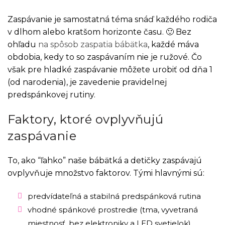
Zaspávanie je samostatná téma snáď každého rodiča
v dlhom alebo kratšom horizonte času. 🙂 Bez
ohľadu
na spôsob zaspatia bábätka
, každé máva
obdobia, kedy to so zaspávaním nie je ružové. Čo
však pre hladké zaspávanie môžete urobiť od dňa 1
(od narodenia), je zavedenie pravidelnej
predspánkovej rutiny.
Faktory, ktoré ovplyvňujú
zaspávanie
To, ako “ľahko” naše bábätká a detičky zaspávajú
ovplyvňuje množstvo faktorov. Tými hlavnými sú:
predvídateľná a stabilná predspánková rutina
vhodné spánkové prostredie (tma, vyvetraná
miestnosť, bez elektroniky a LED svetielok)