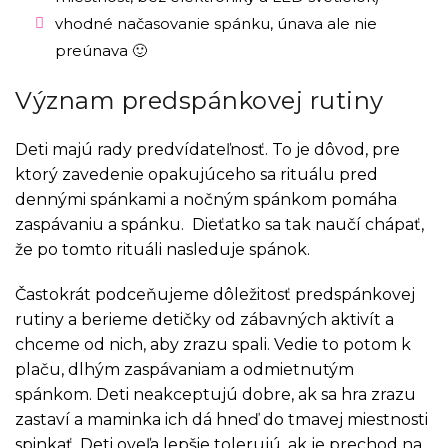
vhodné načasovanie spánku, únava ale nie
preúnava 🙂
Význam predspánkovej rutiny
Deti majú rady predvídateľnosť. To je dôvod, pre
ktorý zavedenie opakujúceho sa rituálu pred
dennými spánkami a nočným spánkom pomáha
zaspávaniu a spánku. Dieťatko sa tak naučí chápať,
že po tomto rituáli nasleduje spánok.
Častokrát podceňujeme dôležitosť predspánkovej
rutiny a berieme detičky od zábavných aktivít a
chceme od nich, aby zrazu spali. Vedie to potom k
plaču, dlhým zaspávaniam a odmietnutým
spánkom. Deti neakceptujú dobre, ak sa hra zrazu
zastaví a maminka ich dá hneď do tmavej miestnosti
spinkať. Deti oveľa lepšie tolerujú, ak je prechod na