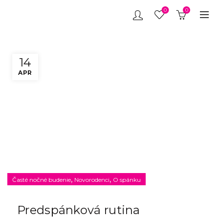
0
0
14
APR
,
,
Časté nočné budenie
Novorodenci
O spánku
Predspánková rutina