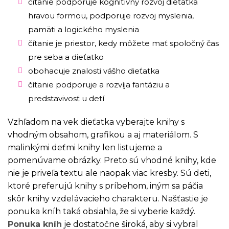
čítanie podporuje kognitívny rozvoj dieťatka
hravou formou, podporuje rozvoj myslenia,
pamäti a logického myslenia
čítanie je priestor, kedy môžete mať spoločný čas
pre seba a dieťatko
obohacuje znalosti vášho dieťatka
čítanie podporuje a rozvíja fantáziu a
predstavivosť u detí
Vzhľadom na vek dieťatka vyberajte knihy s
vhodným obsahom, grafikou a aj materiálom. S
malinkými deťmi knihy len listujeme a
pomenúvame obrázky. Preto sú vhodné knihy, kde
nie je priveľa textu ale naopak viac kresby. Sú deti,
ktoré preferujú knihy s príbehom, iným sa páčia
skôr knihy vzdelávacieho charakteru. Našťastie je
ponuka kníh taká obsiahla, že si vyberie každý.
Ponuka kníh
je dostatočne široká, aby si vybral