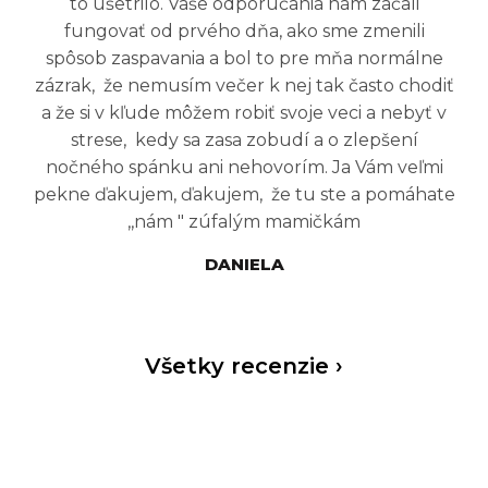
to ušetrilo. Vaše odporúčania nám začali
fungovať od prvého dňa, ako sme zmenili
spôsob zaspavania a bol to pre mňa normálne
zázrak, že nemusím večer k nej tak často chodiť
a že si v kľude môžem robiť svoje veci a nebyť v
strese, kedy sa zasa zobudí a o zlepšení
nočného spánku ani nehovorím. Ja Vám veľmi
pekne ďakujem, ďakujem, že tu ste a pomáhate
,,nám " zúfalým mamičkám
DANIELA
Všetky recenzie ›