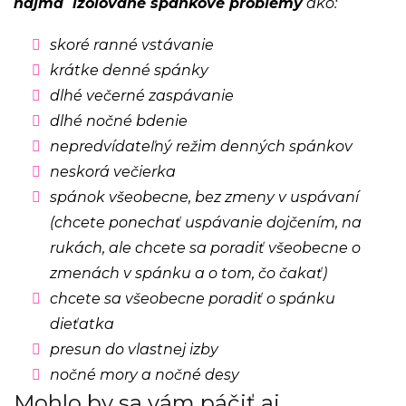
najmä izolované spánkové problémy
ako:
skoré ranné vstávanie
krátke denné spánky
dlhé večerné zaspávanie
dlhé nočné bdenie
nepredvídateľný režim denných spánkov
neskorá večierka
spánok všeobecne, bez zmeny v uspávaní
(chcete ponechať uspávanie dojčením, na
rukách, ale chcete sa poradiť všeobecne o
zmenách v spánku a o tom, čo čakať)
chcete sa všeobecne poradiť o spánku
dieťatka
presun do vlastnej izby
nočné mory a nočné desy
Mohlo by sa vám páčiť aj