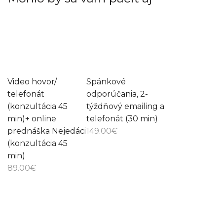
Video hovor/
Spánkové
telefonát
odporúčania, 2-
(konzultácia 45
týždňový emailing a
min)+ online
telefonát (30 min)
prednáška Nejedáci
149.00
€
(konzultácia 45
min)
89.00
€