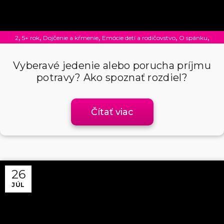
,
,
,
,
,
2
5+ rok
Dojčenie a kŕmenie
Emócie detí a rodičovstvo
O spánku
Rodičovstvo
Vyberavé jedenie alebo porucha príjmu
potravy? Ako spoznať rozdiel?
Čítať viac
26
JÚL