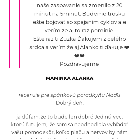
naše zaspavanie sa zmenilo z 20
minut na 5minut. Budeme trosku
ešte bojovať so spajanim cyklov ale
verím ze aj to raz pominie.
Ešte raz ti Zuzka Ďakujem z celého
srdca a verím že aj Alanko ti ďakuje ❤️
❤️❤️
Pozdravujeme
MAMINKA ALANKA
recenzie pre spánkovú poradkyňu Naďu
Dobrý deň,
ja dúfam, že to bude len dobré Jedinú vec,
ktorú ľutujem, že som sa neodhodlala vyhľadať
vašu pomoc skôr, koľko plaču a nervov by nám