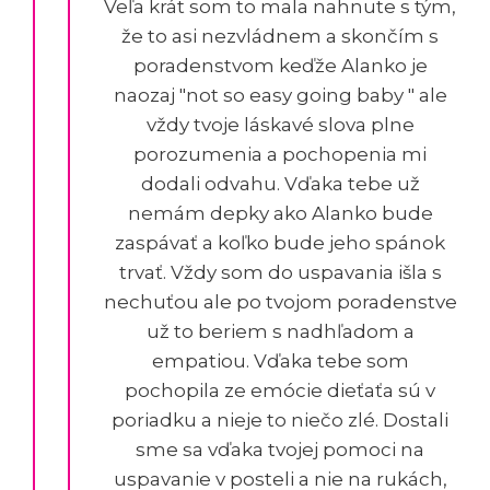
Veľa krát som to mala nahnute s tým,
že to asi nezvládnem a skončím s
poradenstvom keďže Alanko je
naozaj "not so easy going baby " ale
vždy tvoje láskavé slova plne
porozumenia a pochopenia mi
dodali odvahu. Vďaka tebe už
nemám depky ako Alanko bude
zaspávať a koľko bude jeho spánok
trvať. Vždy som do uspavania išla s
nechuťou ale po tvojom poradenstve
už to beriem s nadhľadom a
empatiou. Vďaka tebe som
pochopila ze emócie dieťaťa sú v
poriadku a nieje to niečo zlé. Dostali
sme sa vďaka tvojej pomoci na
uspavanie v posteli a nie na rukách,