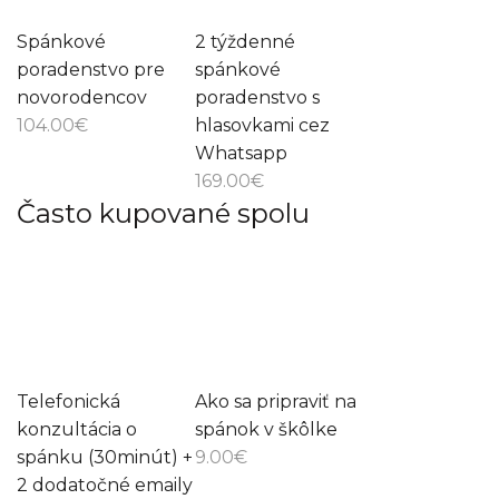
Spánkové
2 týždenné
poradenstvo pre
spánkové
novorodencov
poradenstvo s
104.00
€
hlasovkami cez
Whatsapp
169.00
€
Často kupované spolu
Telefonická
Ako sa pripraviť na
konzultácia o
spánok v škôlke
spánku (30minút) +
9.00
€
2 dodatočné emaily