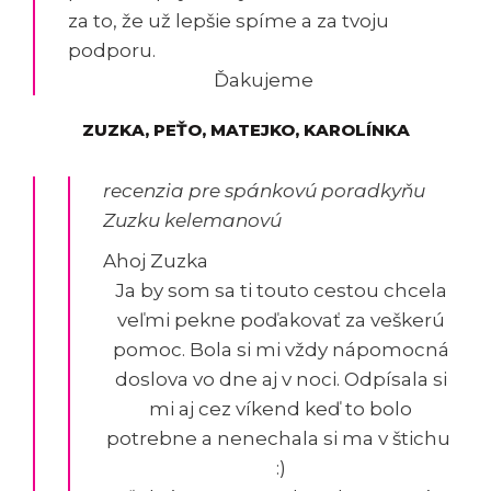
za to, že už lepšie spíme a za tvoju
podporu.
Ďakujeme
ZUZKA, PEŤO, MATEJKO, KAROLÍNKA
recenzia pre spánkovú poradkyňu
Zuzku kelemanovú
Ahoj Zuzka
Ja by som sa ti touto cestou chcela
veľmi pekne poďakovať za veškerú
pomoc. Bola si mi vždy nápomocná
doslova vo dne aj v noci. Odpísala si
mi aj cez víkend keď to bolo
potrebne a nenechala si ma v štichu
:)