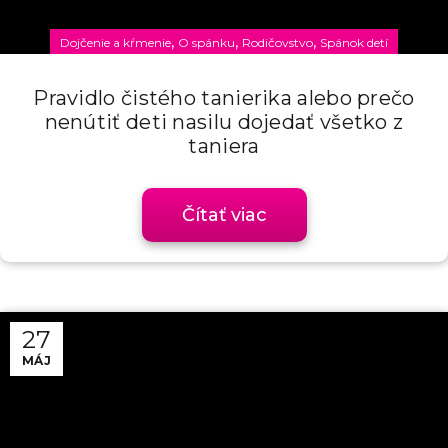
,
,
,
Dojčenie a kŕmenie
O spánku
Rodičovstvo
Spánok detí
Pravidlo čistého tanierika alebo prečo
nenútiť deti nasilu dojedať všetko z
taniera
Čítať viac
27
MÁJ