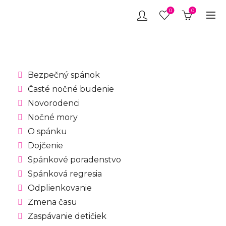
0
0
Bezpečný spánok
Časté nočné budenie
Novorodenci
Nočné mory
O spánku
Dojčenie
Spánkové poradenstvo
Spánková regresia
Odplienkovanie
Zmena času
Zaspávanie detičiek