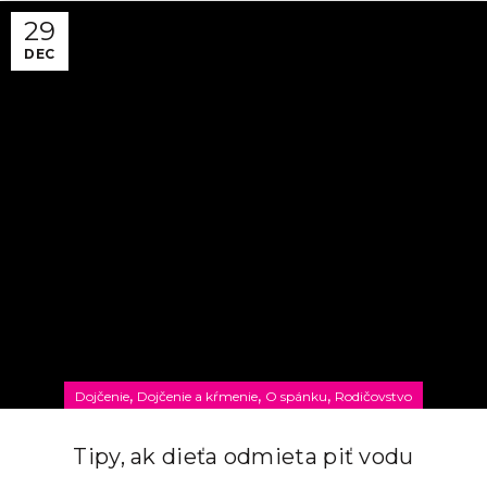
29
DEC
,
,
,
Dojčenie
Dojčenie a kŕmenie
O spánku
Rodičovstvo
Tipy, ak dieťa odmieta piť vodu