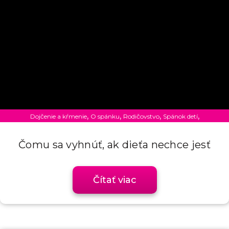
,
,
,
,
Dojčenie a kŕmenie
O spánku
Rodičovstvo
Spánok detí
Uncategorized @sk
Čomu sa vyhnúť, ak dieťa nechce jesť
Čítať viac