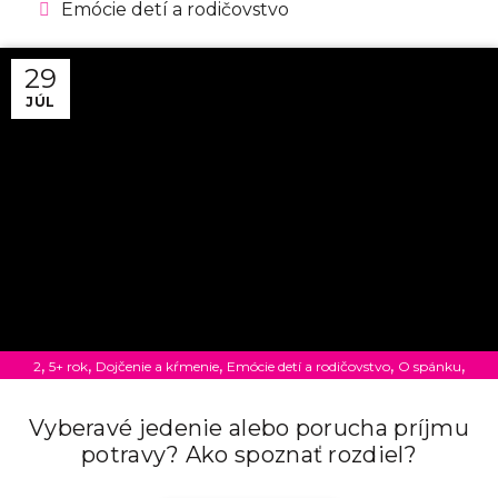
Emócie detí a rodičovstvo
29
JÚL
,
,
,
,
,
2
5+ rok
Dojčenie a kŕmenie
Emócie detí a rodičovstvo
O spánku
Rodičovstvo
Vyberavé jedenie alebo porucha príjmu
potravy? Ako spoznať rozdiel?