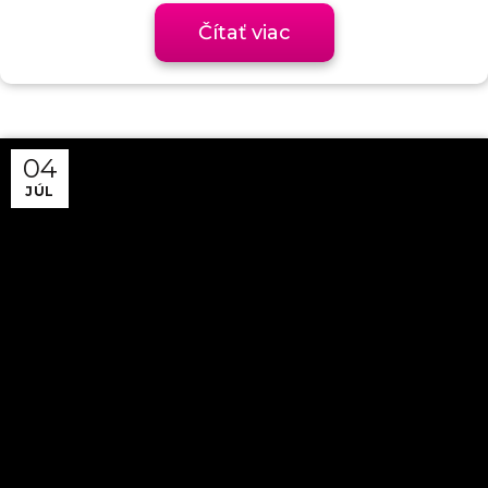
Čítať viac
04
JÚL