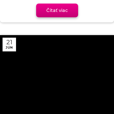
Čítať viac
21
JÚN