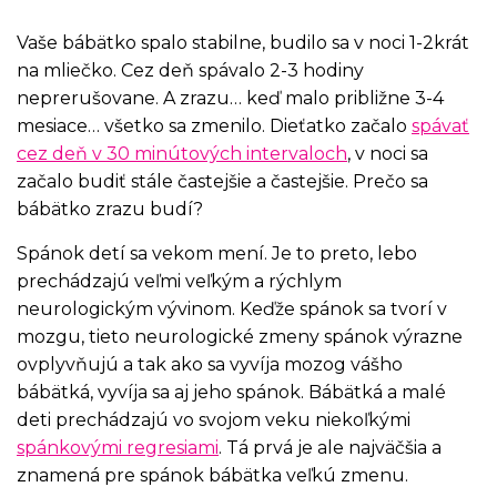
Vaše bábätko spalo stabilne, budilo sa v noci 1-2krát
na mliečko. Cez deň spávalo 2-3 hodiny
neprerušovane. A zrazu… keď malo približne 3-4
mesiace… všetko sa zmenilo. Dieťatko začalo
spávať
cez deň v 30 minútových intervaloch
, v noci sa
začalo budiť stále častejšie a častejšie. Prečo sa
bábätko zrazu budí?
Spánok detí sa vekom mení. Je to preto, lebo
prechádzajú veľmi veľkým a rýchlym
neurologickým vývinom. Keďže spánok sa tvorí v
mozgu, tieto neurologické zmeny spánok výrazne
ovplyvňujú a tak ako sa vyvíja mozog vášho
bábätká, vyvíja sa aj jeho spánok. Bábätká a malé
deti prechádzajú vo svojom veku niekoľkými
spánkovými regresiami
. Tá prvá je ale najväčšia a
znamená pre spánok bábätka veľkú zmenu.