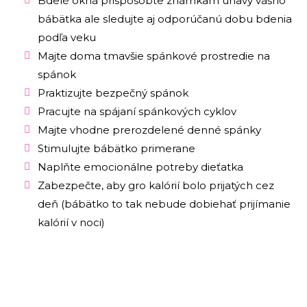
Bdelé okná prispôsobte známkam únavy vášho
bábätka ale sledujte aj odporúčanú dobu bdenia
podľa veku
Majte doma tmavšie spánkové prostredie na
spánok
Praktizujte bezpečný spánok
Pracujte na spájaní spánkových cyklov
Majte vhodne prerozdelené denné spánky
Stimulujte bábätko primerane
Naplňte emocionálne potreby dieťatka
Zabezpečte, aby gro kalórií bolo prijatých cez
deň (bábätko to tak nebude dobiehať prijímanie
kalórií v noci)