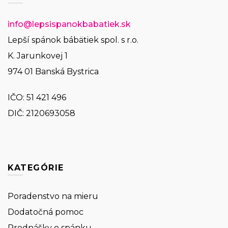
info@lepsispanokbabatiek.sk
Lepší spánok bábätiek spol. s r.o.
K. Jarunkovej 1
974 01 Banská Bystrica
IČO:
51 421 496
DIČ: 2120693058
KATEGÓRIE
Poradenstvo na mieru
Dodatočná pomoc
Prednášky o spánku