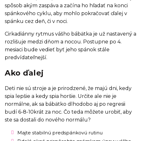
spôsob akým zaspáva a začína ho hľadať na konci
spánkového cyklu, aby mohlo pokračovať ďalej v
spánku cez deň, či v noci.
Cirkadiánny rytmus vášho bábätka je už nastavený a
rozlišuje medzi dňom a nocou. Postupne po 4.
mesiaci bude vedieť byť jeho spánok stále
predvídateľnejší.
Ako ďalej
Deti nie sú stroje a je prirodzené, že majú dni, kedy
spia lepšie a kedy spia horšie. Určite ale nie je
normálne, ak sa bábätko dlhodobo aj po regresii
budí 6-8-10krát za noc. Čo teda môžete urobiť, aby
ste sa dostali do nového normálu?
Majte stabilnú predspánkovú rutinu