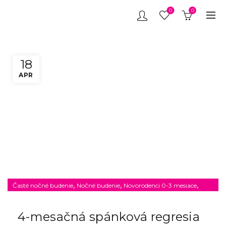
0
0
18
APR
,
,
,
Časté nočné budenie
Nočné budenie
Novorodenci 0-3 mesiace
,
O spánku
Spánková regresia
4-mesačná spánková regresia