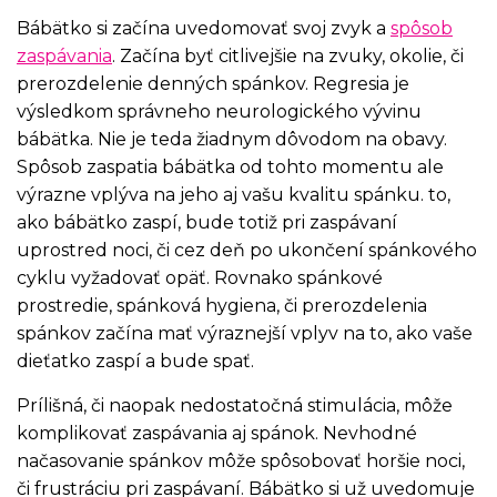
Bábätko si začína uvedomovať svoj zvyk a
spôsob
zaspávania
. Začína byť citlivejšie na zvuky, okolie, či
prerozdelenie denných spánkov. Regresia je
výsledkom správneho neurologického vývinu
bábätka. Nie je teda žiadnym dôvodom na obavy.
Spôsob zaspatia bábätka od tohto momentu ale
výrazne vplýva na jeho aj vašu kvalitu spánku. to,
ako bábätko zaspí, bude totiž pri zaspávaní
uprostred noci, či cez deň po ukončení spánkového
cyklu vyžadovať opäť. Rovnako spánkové
prostredie, spánková hygiena, či prerozdelenia
spánkov začína mať výraznejší vplyv na to, ako vaše
dieťatko zaspí a bude spať.
Prílišná, či naopak nedostatočná stimulácia, môže
komplikovať zaspávania aj spánok. Nevhodné
načasovanie spánkov môže spôsobovať horšie noci,
či frustráciu pri zaspávaní. Bábätko si už uvedomuje